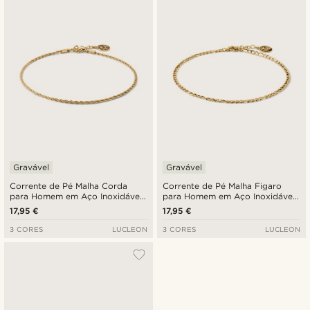
Gravável
Gravável
Corrente de Pé Malha Corda
Corrente de Pé Malha Figaro
para Homem em Aço Inoxidável
para Homem em Aço Inoxidável
Dourado
Dourado
17,95 €
17,95 €
3 CORES
LUCLEON
3 CORES
LUCLEON