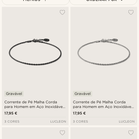
Mais vendidos
Novidades
Preço mais baixo
Preço mais alto
Gravável
Gravável
Corrente de Pé Malha Corda
Corrente de Pé Malha Corda
para Homem em Aço Inoxidável
para Homem em Aço Inoxidável
Preto
Prateado
17,95 €
17,95 €
3 CORES
LUCLEON
3 CORES
LUCLEON