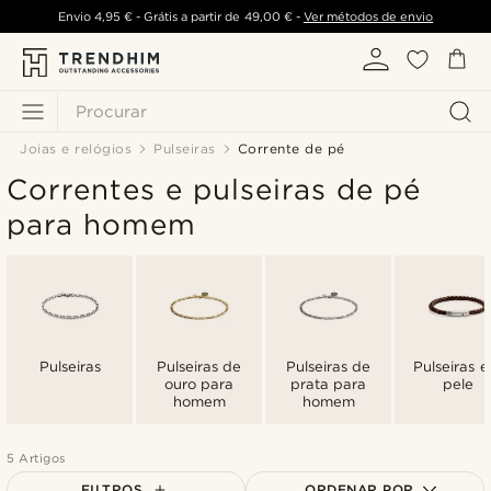
Envio
4,95 €
- Grátis a partir de
49,00 €
-
Ver métodos de envio
Procurar
Joias e relógios
Pulseiras
Corrente de pé
Correntes e pulseiras de pé
para homem
Pulseiras
Pulseiras de
Pulseiras de
Pulseiras 
ouro para
prata para
pele
homem
homem
5 Artigos
FILTROS
ORDENAR POR