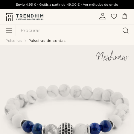
Envio
4,95 €
- Grátis a partir de
49,00 €
-
Ver métodos de envio
Procurar
Pulseiras
Pulseiras de contas