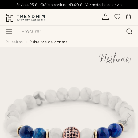
Envio
4,95 €
- Grátis a partir de
49,00 €
-
Ver métodos de envio
Procurar
Pulseiras
Pulseiras de contas