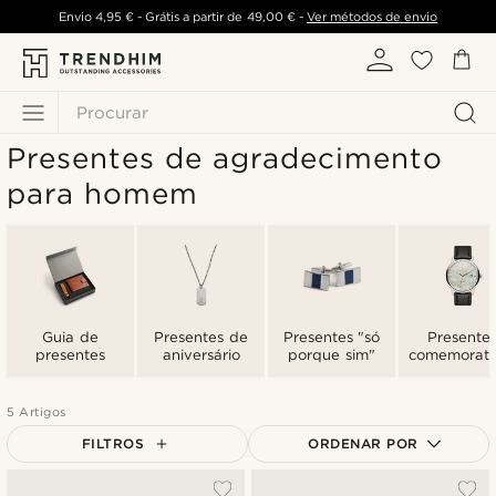
Envio
4,95 €
- Grátis a partir de
49,00 €
-
Ver métodos de envio
Procurar
Presentes de agradecimento
para homem
Guia de
Presentes de
Presentes "só
Presente
presentes
aniversário
porque sim"
comemorati
5 Artigos
FILTROS
ORDENAR POR
Mais vendidos