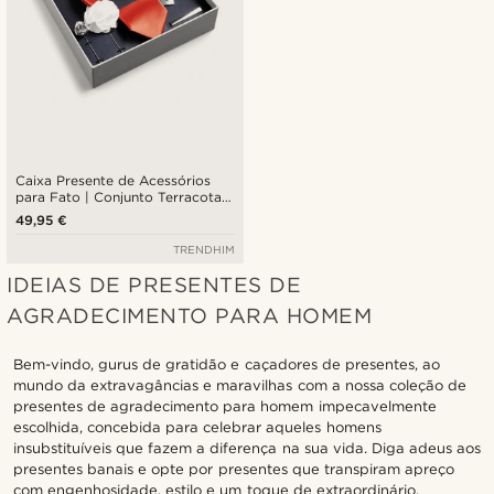
Caixa Presente de Acessórios
para Fato | Conjunto Terracota,
Branco e Prateado
49,95 €
TRENDHIM
IDEIAS DE PRESENTES DE
AGRADECIMENTO PARA HOMEM
Bem-vindo, gurus de gratidão e caçadores de presentes, ao
mundo da extravagâncias e maravilhas com a nossa coleção de
presentes de agradecimento para homem impecavelmente
escolhida, concebida para celebrar aqueles homens
insubstituíveis que fazem a diferença na sua vida. Diga adeus aos
presentes banais e opte por presentes que transpiram apreço
com engenhosidade, estilo e um toque de extraordinário.