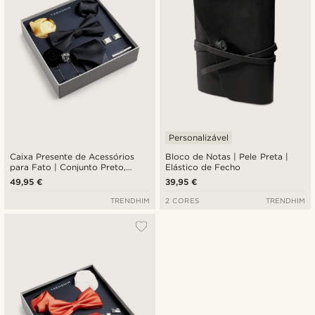
Personalizável
Caixa Presente de Acessórios
Bloco de Notas | Pele Preta |
para Fato | Conjunto Preto,
Elástico de Fecho
Amarelo e Prateado
49,95 €
39,95 €
TRENDHIM
2 CORES
TRENDHIM