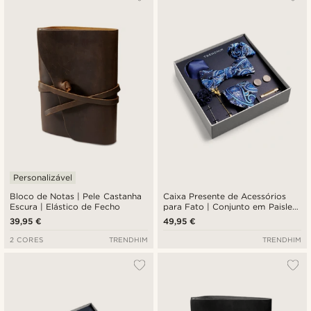
Novidades
Preço mais baixo
Preço mais alto
Personalizável
Bloco de Notas | Pele Castanha
Caixa Presente de Acessórios
Escura | Elástico de Fecho
para Fato | Conjunto em Paisley
Azul e Dourado
39,95 €
49,95 €
2 CORES
TRENDHIM
TRENDHIM