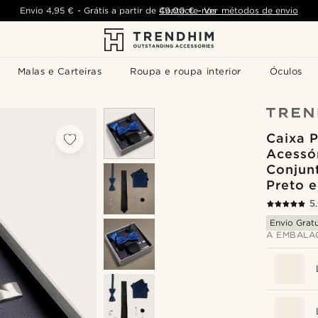
Envio
4,95 €
-
Grátis a partir de
Contacte-nos
49,00 €
-
Ver métodos de envio
Malas e Carteiras
Roupa e roupa interior
Óculos
Caixa 
Acessór
Conjun
Preto 
5
Envio Gratu
A EMBALA