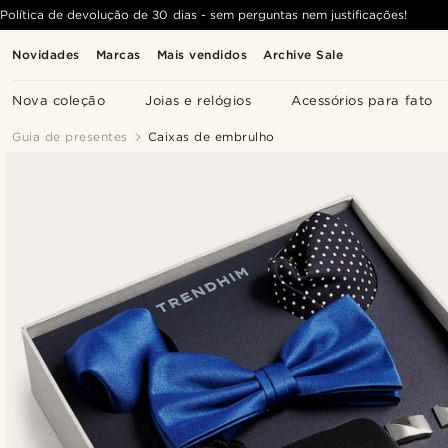
Política de devolução de 30 dias - sem perguntas nem justificações!
Novidades
Marcas
Mais vendidos
Archive Sale
Nova coleção
Joias e relógios
Acessórios para fato
Guia de presentes
Caixas de embrulho