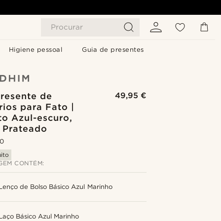
Procurar
Higiene pessoal
Guia de presentes
Presente de
49,95 €
ios para Fato |
to Azul-escuro,
e Prateado
.0
ito
GEM CONTÉM:
Lenço de Bolso Básico Azul Marinho
Laço Básico Azul Marinho