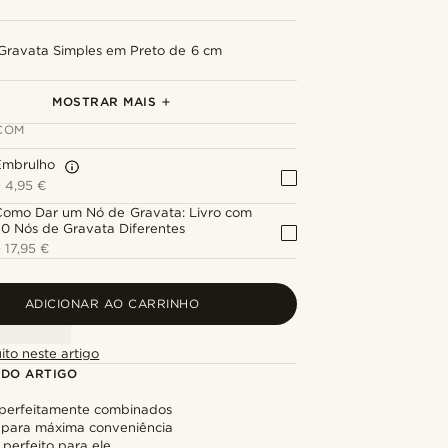
Gravata Simples em Preto de 6 cm
Lenço de Bolso Preto & Branco em Algodão
Novelle | Mola de Gravata Prateada Polida
Novelle | Botões de Punho Prateados
Alfinete de Lapela Âncora Polida
Flor de Lapela Preta
com Pintas
Suave
Polidos e Escovados
MOSTRAR MAIS
COM
Embrulho
+
4,95 €
Como Dar um Nó de Gravata: Livro com
0 Nós de Gravata Diferentes
+
17,95 €
ADICIONAR AO CARRINHO
ito neste artigo
 DO ARTIGO
 perfeitamente combinados
para máxima conveniência
perfeito para ele