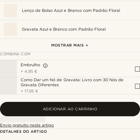
Lenço de Bolso Azul e Branco com Padrão Floral
Gravata Azul e Branco com Padrão Floral
Laço Pré-atado Azul e Branco com Padrão Floral
Alfinete de Lapela Âncora Polida
Flor de Lapela Azul Real
Botões de Punho Redondos Prateado e Azul
Mola de Gravata Prateada com Cantos Arredondados
MOSTRAR MAIS
COMBINA COM
Embrulho
+
4,95 €
Como Dar um Nó de Gravata: Livro com 30 Nós de
Gravata Diferentes
+
17,95 €
ADICIONAR AO CARRINHO
Envio gratuito neste artigo
DETALHES DO ARTIGO