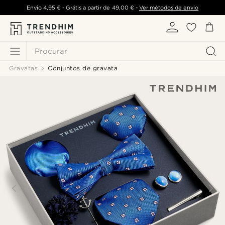
Envio
4,95 €
- Grátis a partir de
49,00 €
-
Ver métodos de envio
Procurar
Gravatas
Conjuntos de gravata