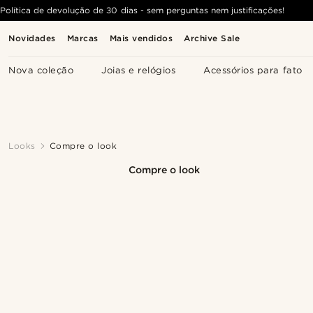
Política de devolução de 30 dias - sem perguntas nem justificações!
Novidades
Marcas
Mais vendidos
Archive Sale
Nova coleção
Joias e relógios
Acessórios para fato
Looks
Compre o look
Compre o look