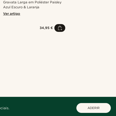
Gravata Larga em Poliéster Paisley
Azul Escuro & Laranja
Ver artigo
34,95 €
Compre o look
Compre o look
Compre o look
Compre o look
Compre o look
@jaimedeelgado
@pabloceazar
@gianfrancolavecchia
@daniigarciia01
ciais.
ADERIR