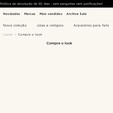
Política de devolução de 30 dias - sem perguntas nem justificações!
Novidades
Marcas
Mais vendidos
Archive Sale
Nova coleção
Joias e relógios
Acessórios para fato
Looks
Compre o look
Compre o look