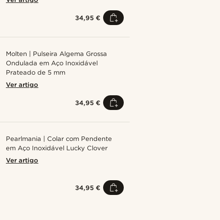
34,95 €
Molten | Pulseira Algema Grossa
Ondulada em Aço Inoxidável
Prateado de 5 mm
Ver artigo
34,95 €
Pearlmania | Colar com Pendente
em Aço Inoxidável Lucky Clover
Ver artigo
34,95 €
Compre o look
Compre o 