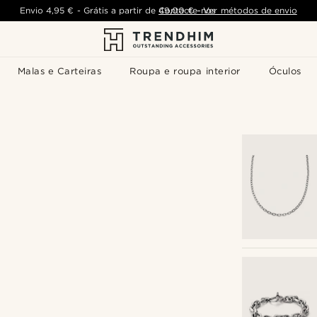
Envio
4,95 €
-
Grátis a partir de
Contacte-nos
49,00 €
-
Ver métodos de envio
Malas e Carteiras
Roupa e roupa interior
Óculos