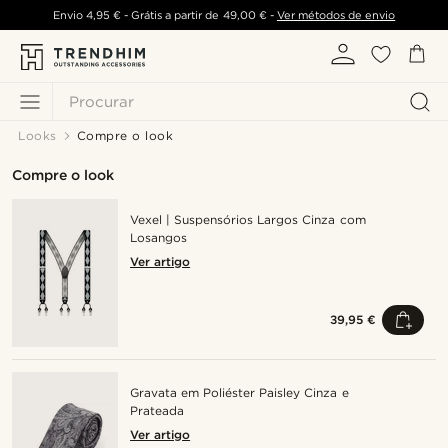
Envio
4,95 €
- Grátis a partir de
49,00 €
-
Ver métodos de envio
Procurar
Looks
Compre o look
Compre o look
Vexel | Suspensórios Largos Cinza com
Losangos
Ver artigo
39,95 €
Gravata em Poliéster Paisley Cinza e
Prateada
Ver artigo