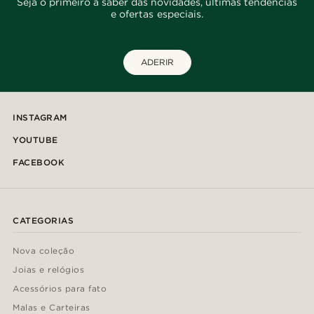
Seja o primeiro a saber das novidades, últimas tendências
e ofertas especiais.
ADERIR
INSTAGRAM
YOUTUBE
FACEBOOK
CATEGORIAS
Nova coleção
Joias e relógios
Acessórios para fato
Malas e Carteiras