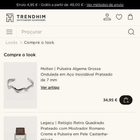
Envio
4,95 €
- Grátis a partir de
49,00 €
-
Ver métodos de envio
Procurar
Looks
Compre o look
Compre o look
Molten | Pulseira Algema Grossa
Ondulada em Aço Inoxidável Prateado
de 7 mm
Ver artigo
34,95 €
Legacy | Relógio Retro Quadrado
Prateado com Mostrador Romano
Creme e Pulseira em Pele Castanha-
escura