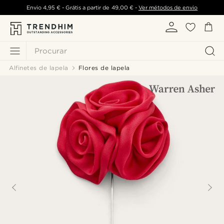
Envio
4,95 €
- Grátis a partir de
49,00 €
-
Ver métodos de envio
Procurar
Alfinetes de lapela
Flores de lapela