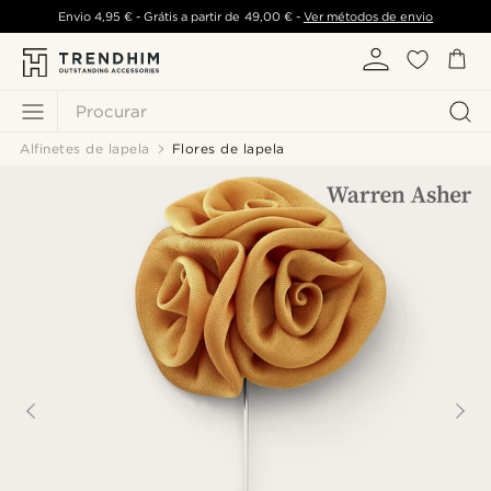
Envio
4,95 €
- Grátis a partir de
49,00 €
-
Ver métodos de envio
Procurar
Alfinetes de lapela
Flores de lapela