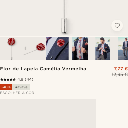
Flor de Lapela Camélia Vermelha
7,77 €
12,95 €
4.8
(44)
-40%
Gravável
ESCOLHER A COR