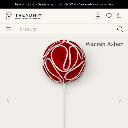
Envio
4,95 €
- Grátis a partir de
49,00 €
-
Ver métodos de envio
Procurar