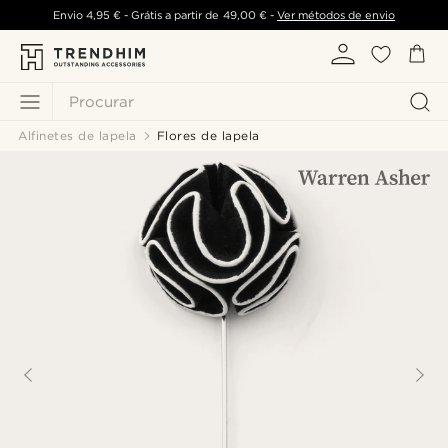
Envio
4,95 €
- Grátis a partir de
49,00 €
-
Ver métodos de envio
Procurar
Alfinetes de lapela
Flores de lapela