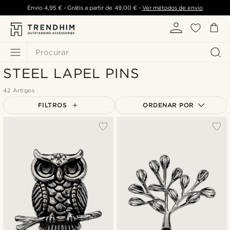
Envio
4,95 €
- Grátis a partir de
49,00 €
-
Ver métodos de envio
Procurar
STEEL LAPEL PINS
42 Artigos
FILTROS
ORDENAR POR
Mais vendidos
Novidades
Preço mais baixo
Preço mais alto