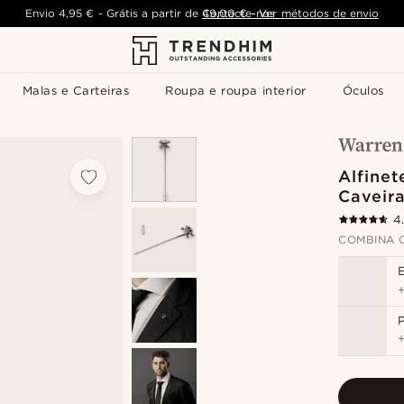
Envio
4,95 €
-
Grátis a partir de
Contacte-nos
49,00 €
-
Ver métodos de envio
Malas e Carteiras
Roupa e roupa interior
Óculos
Alfinet
Caveir
4
COMBINA 
P