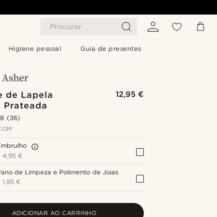
Procurar
Higiene pessoal
Guia de presentes
e de Lapela
12,95 €
a Prateada
.8
(36)
COM
Embrulho
+
4,95 €
ano de Limpeza e Polimento de Joias
+
1,95 €
ADICIONAR AO CARRINHO