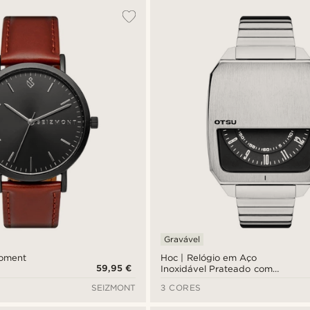
Gravável
Moment
Hoc | Relógio em Aço
59,95 €
Inoxidável Prateado com
Mostrador Semioculto
SEIZMONT
3 CORES