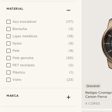
MATERIAL
Aço inoxidável
(117)
Borracha
(3)
Ligas metálicas
(18)
Nylon
(9)
Pele
(9)
Pele genuína
(50)
PET reciclado
(2)
Plástico
(1)
Vidro
(23)
Gravável
Relógio Cronógr
MARCA
Carson Parva
4 CORES