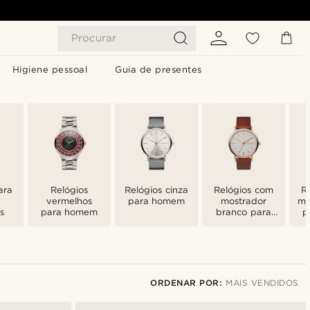
Procurar
Higiene pessoal
Guia de presentes
ara
Relógios
Relógios cinza
Relógios com
R
vermelhos
para homem
mostrador
mo
s
para homem
branco para
p
homem
ORDENAR POR:
MAIS VENDIDOS