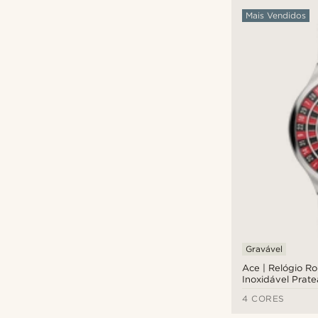
Mais Vendidos
Gravável
Ace | Relógio R
Inoxidável Prat
4 CORES