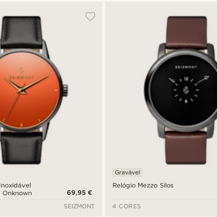
Gravável
Inoxidável
Relógio Mezzo Silos
69,95 €
 | Onknown
SEIZMONT
4 CORES