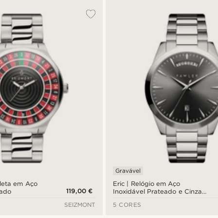
Gravável
oleta em Aço
Eric | Relógio em Aço
119,00 €
eado
Inoxidável Prateado e Cinza
com Dia e Data
SEIZMONT
5 CORES