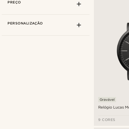
PREÇO
PERSONALIZAÇÃO
AV86
(12)
BULOVA
(3)
Gravável
Fawler
(18)
Relógio Lucas 
G-SHOCK
(1)
Lucleon
(27)
9 CORES
€
€
Otsu
(3)
Tipos de personalização