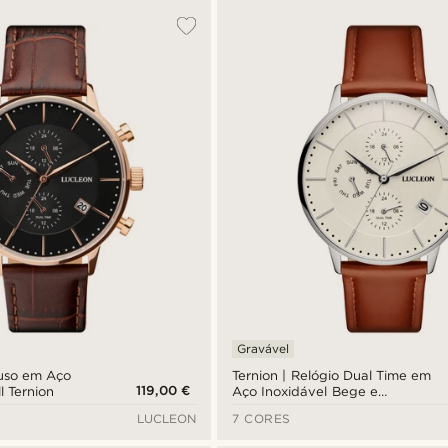
Gravável
Fuso em Aço
Ternion | Relógio Dual Time em
119,00 €
l Ternion
Aço Inoxidável Bege e
Prateado
LUCLEON
7 CORES