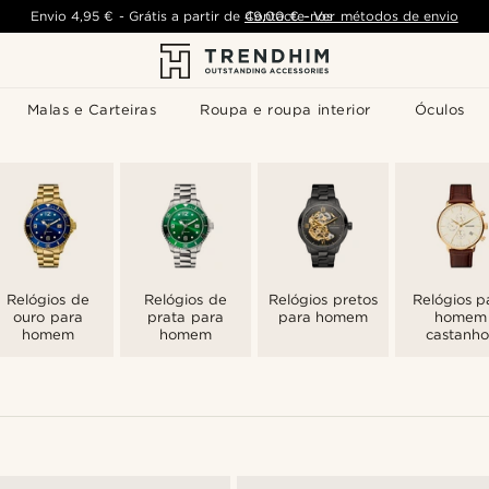
Envio
4,95 €
-
Grátis a partir de
Contacte-nos
49,00 €
-
Ver métodos de envio
Malas e Carteiras
Roupa e roupa interior
Óculos
Relógios de
Relógios de
Relógios pretos
Relógios p
ouro para
prata para
para homem
homem
homem
homem
castanho