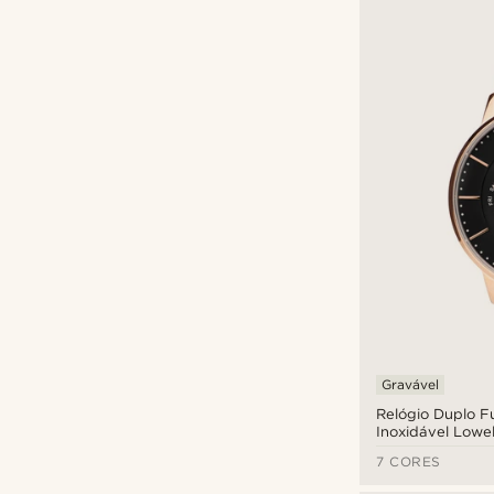
Seizmont
(41)
Gravável
(100)
Sidegren
(13)
TIMEX
(6)
Tommy Hilfiger
(2)
Triwa
(5)
Waykins
(1)
Gravável
Relógio Duplo 
Inoxidável Lowel
7 CORES