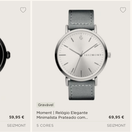
Gravável
Moment | Relógio Elegante
59,95 €
69,95 €
Minimalista Prateado com
Movimento de Quartzo
SEIZMONT
5 CORES
SEIZMONT
Analógico, Mostrador Prateado
e Pulseira em Nylon Cinza-