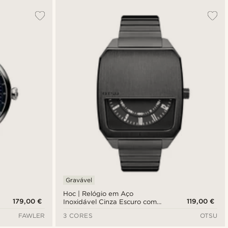
Gravável
Hoc | Relógio em Aço
179,00 €
119,00 €
Inoxidável Cinza Escuro com
Mostrador Semioculto
FAWLER
3 CORES
OTSU