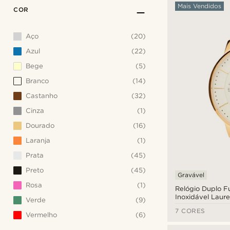
Mais Vendidos
COR
Aço
(20)
Azul
(22)
Bege
(5)
Branco
(14)
Castanho
(32)
Cinza
(1)
Dourado
(16)
Laranja
(1)
Prata
(45)
Preto
(45)
Gravável
Rosa
(1)
Relógio Duplo 
Inoxidável Laure
Verde
(9)
7 CORES
Vermelho
(6)