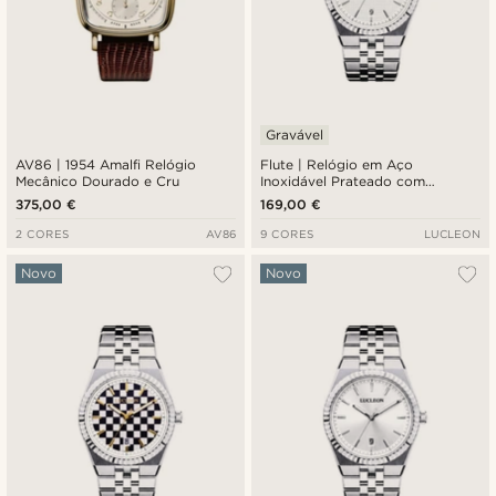
Gravável
AV86 | 1954 Amalfi Relógio
Flute | Relógio em Aço
Mecânico Dourado e Cru
Inoxidável Prateado com
Mostrador Sunray Branco com
375,00 €
169,00 €
Textura e Pulseira Jubilee
2 CORES
AV86
9 CORES
LUCLEON
Novo
Novo