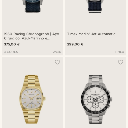
1960 Racing Chronograph | Aço
Timex Marlin® Jet Automatic
Cirúrgico, Azul-Marinho e
Esbranquiçado
375,00 €
299,00 €
3 CORES
AV86
TIMEX