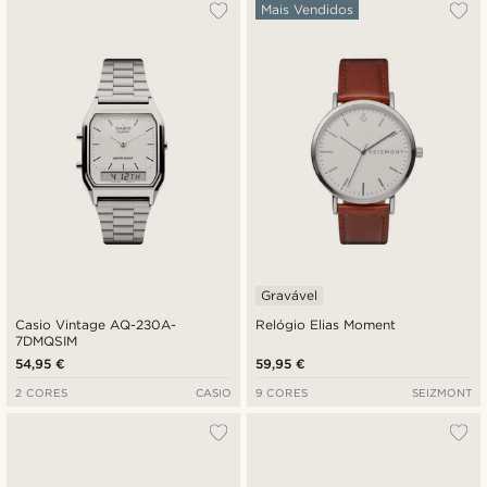
Mais vendidos
Mais Vendidos
Novidades
Preço mais baixo
Preço mais alto
Gravável
Casio Vintage AQ-230A-
Relógio Elias Moment
7DMQSIM
54,95 €
59,95 €
2 CORES
CASIO
9 CORES
SEIZMONT