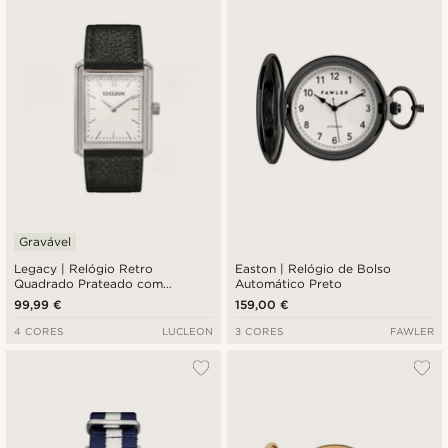
Gravável
Legacy | Relógio Retro
Easton | Relógio de Bolso
Quadrado Prateado com
Automático Preto
Mostrador Branco e Pulseira em
99,99 €
159,00 €
Pele Preta
4 CORES
LUCLEON
3 CORES
FAWLER