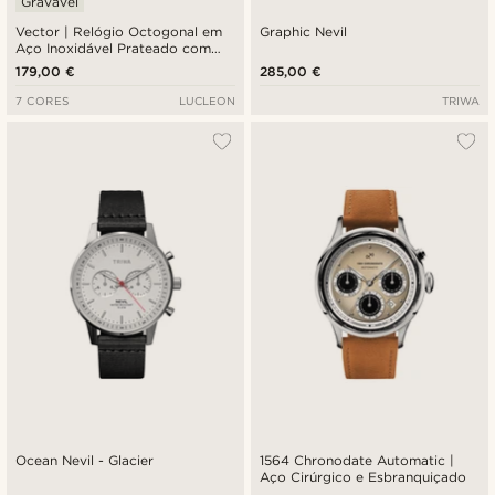
Gravável
Vector | Relógio Octogonal em
Graphic Nevil
Aço Inoxidável Prateado com
Mostrador Branco
179,00 €
285,00 €
7 CORES
LUCLEON
TRIWA
Ocean Nevil - Glacier
1564 Chronodate Automatic |
Aço Cirúrgico e Esbranquiçado