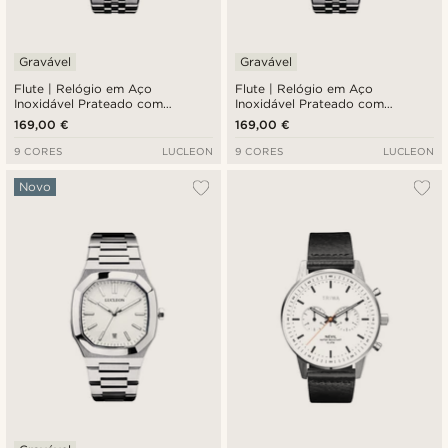
Gravável
Gravável
Flute | Relógio em Aço
Flute | Relógio em Aço
Inoxidável Prateado com
Inoxidável Prateado com
Mostrador Sunray Xadrez e
Mostrador Sunray Branco e
169,00 €
169,00 €
Pulseira Jubilee
Pulseira Jubilee
9 CORES
LUCLEON
9 CORES
LUCLEON
Novo