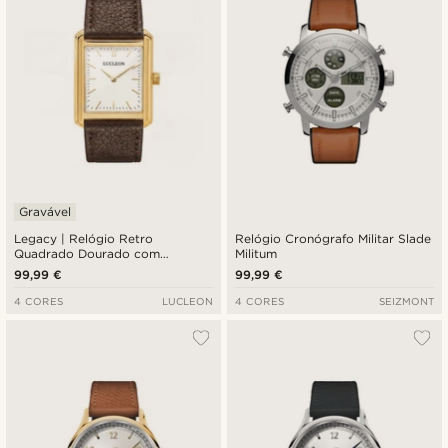
Gravável
Legacy | Relógio Retro
Relógio Cronógrafo Militar Slade
Quadrado Dourado com
Militum
Mostrador Branco e Pulseira em
99,99 €
99,99 €
Pele Castanha-escura
4 CORES
LUCLEON
4 CORES
SEIZMONT