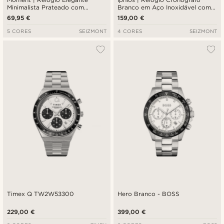
Minimalista Prateado com
Branco em Aço Inoxidável com
Movimento de Quartzo
Pulseira em Pele Castanha
69,95 €
159,00 €
Analógico, Mostrador Prateado
e Pulseira em Nylon Cinza-
5 CORES
SEIZMONT
4 CORES
SEIZMONT
escuro
Timex Q TW2W53300
Hero Branco - BOSS
229,00 €
399,00 €