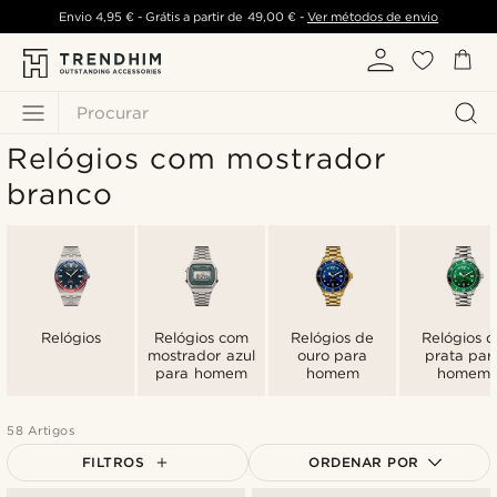
Envio
4,95 €
- Grátis a partir de
49,00 €
-
Ver métodos de envio
Procurar
Relógios com mostrador
branco
Relógios
Relógios com
Relógios de
Relógios 
mostrador azul
ouro para
prata par
para homem
homem
homem
58 Artigos
FILTROS
ORDENAR POR