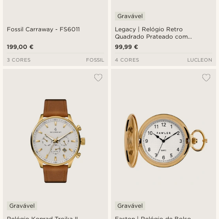
Gravável
Fossil Carraway - FS6011
Legacy | Relógio Retro
Quadrado Prateado com
Mostrador Branco e Pulseira em
199,00 €
99,99 €
Pele Castanha-escura
3 CORES
FOSSIL
4 CORES
LUCLEON
Gravável
Gravável
Relógio Konrad Troika II
Easton | Relógio de Bolso