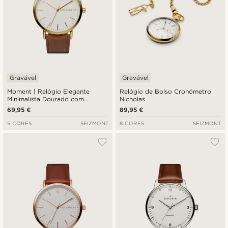
Gravável
Gravável
Moment | Relógio Elegante
Relógio de Bolso Cronómetro
Minimalista Dourado com
Nicholas
Movimento de Quartzo
69,95 €
89,95 €
Analógico, Mostrador Branco e
Pulseira em Pele Ferrugem
5 CORES
SEIZMONT
8 CORES
SEIZMONT