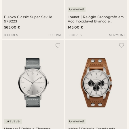
Gravável
Bulova Classic Super Seville
Lounet | Relógio Cronógrafo em
97B223
Aço Inoxidável Branco e
Prateado
565,00 €
145,00 €
3 CORES
BULOVA
3 CORES
SEIZMONT
Gravável
Gravável
Moment | Relógio Elegante
Iphios | Relógio Cronógrafo