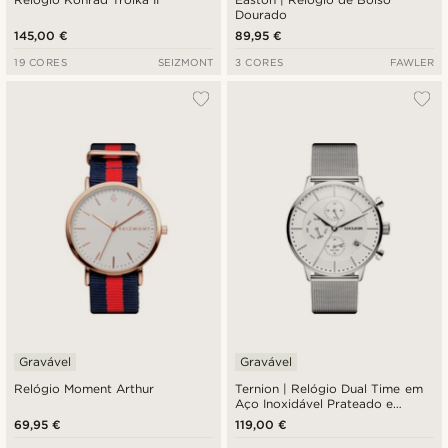
Dourado
145,00 €
89,95 €
19 CORES
SEIZMONT
3 CORES
FAWLER
Gravável
Gravável
Relógio Moment Arthur
Ternion | Relógio Dual Time em
Aço Inoxidável Prateado e
Branco
69,95 €
119,00 €