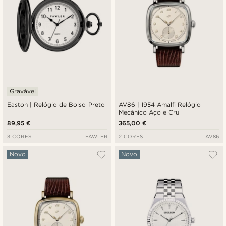
Gravável
Easton | Relógio de Bolso Preto
AV86 | 1954 Amalfi Relógio
Mecânico Aço e Cru
89,95 €
365,00 €
3 CORES
FAWLER
2 CORES
AV86
Novo
Novo