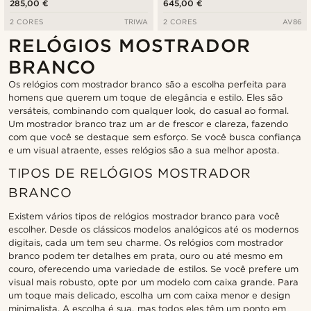
285,00 €
645,00 €
2 CORES
TRIWA
2 CORES
AV86
RELÓGIOS MOSTRADOR
BRANCO
Os relógios com mostrador branco são a escolha perfeita para
homens que querem um toque de elegância e estilo. Eles são
versáteis, combinando com qualquer look, do casual ao formal.
Um mostrador branco traz um ar de frescor e clareza, fazendo
com que você se destaque sem esforço. Se você busca confiança
e um visual atraente, esses relógios são a sua melhor aposta.
TIPOS DE RELÓGIOS MOSTRADOR
BRANCO
Existem vários tipos de relógios mostrador branco para você
escolher. Desde os clássicos modelos analógicos até os modernos
digitais, cada um tem seu charme. Os relógios com mostrador
branco podem ter detalhes em prata, ouro ou até mesmo em
couro, oferecendo uma variedade de estilos. Se você prefere um
visual mais robusto, opte por um modelo com caixa grande. Para
um toque mais delicado, escolha um com caixa menor e design
minimalista. A escolha é sua, mas todos eles têm um ponto em