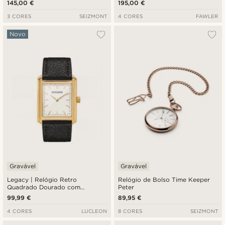
145,00 €
195,00 €
3 CORES
SEIZMONT
4 CORES
FAWLER
Novo
Gravável
Gravável
Legacy | Relógio Retro
Relógio de Bolso Time Keeper
Quadrado Dourado com
Peter
Mostrador Branco e Pulseira em
99,99 €
89,95 €
Pele Preta
4 CORES
LUCLEON
8 CORES
SEIZMONT