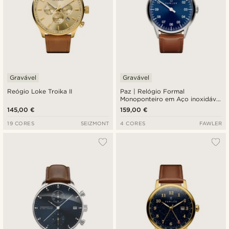
Gravável
Gravável
Reógio Loke Troika II
Paz | Relógio Formal
Monoponteiro em Aço inoxidável
Azul
145,00 €
159,00 €
19 CORES
SEIZMONT
4 CORES
FAWLER