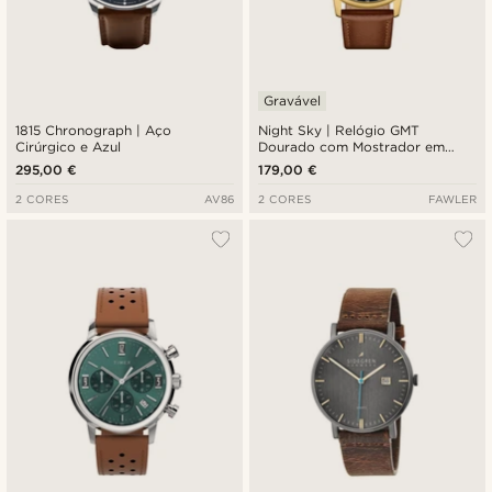
Gravável
1815 Chronograph | Aço
Night Sky | Relógio GMT
Cirúrgico e Azul
Dourado com Mostrador em
Aventurina
295,00 €
179,00 €
2 CORES
AV86
2 CORES
FAWLER