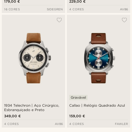
179,00 €
229,00 €
16 CORES
SIDEGREN
4 CORES
AV86
Gravável
1934 Telechron | Aço Cirúrgico,
Callao | Relógio Quadrado Azul
Esbranquiçado e Preto
349,00 €
159,00 €
4 CORES
AV86
4 CORES
FAWLER