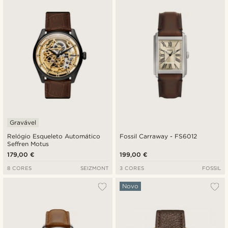
Gravável
Relógio Esqueleto Automático
Fossil Carraway - FS6012
Seffren Motus
179,00 €
199,00 €
8 CORES
SEIZMONT
3 CORES
FOSSIL
Novo