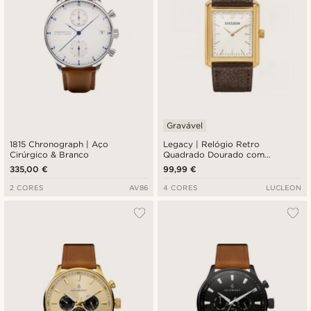
Gravável
1815 Chronograph | Aço
Legacy | Relógio Retro
Cirúrgico & Branco
Quadrado Dourado com
Mostrador Branco e Pulseira em
335,00 €
99,99 €
Pele Castanha-escura
2 CORES
AV86
4 CORES
LUCLEON