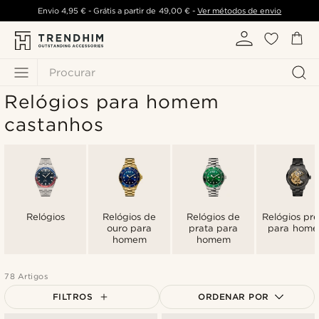
Envio
4,95 €
- Grátis a partir de
49,00 €
-
Ver métodos de envio
Procurar
Relógios para homem
castanhos
Relógios
Relógios de
Relógios de
Relógios pre
ouro para
prata para
para hom
homem
homem
78 Artigos
FILTROS
ORDENAR POR