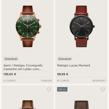
Gravável
Gravável
Aeris | Relógio Cronógrafo
Relógio Lucas Moment
Castanho em Latão com
Mostrador Verde
135,00 €
59,95 €
4 CORES
FAWLER
9 CORES
SEIZMONT
Novo