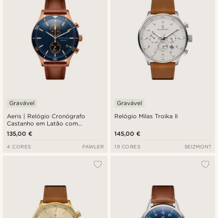
Gravável
Gravável
Aeris | Relógio Cronógrafo
Relógio Milas Troika II
Castanho em Latão com
Mostrador Azul
135,00 €
145,00 €
4 CORES
FAWLER
19 CORES
SEIZMONT