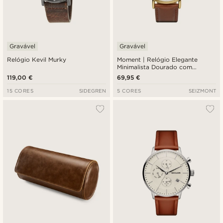
Gravável
Gravável
Relógio Kevil Murky
Moment | Relógio Elegante
Minimalista Dourado com
Movimento de Quartzo
119,00 €
69,95 €
Analógico, Mostrador Branco e
Pulseira em Pele Ferrugem
15 CORES
SIDEGREN
5 CORES
SEIZMONT