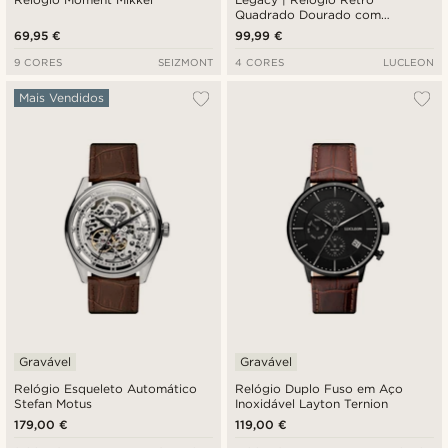
Quadrado Dourado com
Mostrador Romano Creme e
69,95 €
99,99 €
Pulseira em Pele Castanha-
escura
9 CORES
SEIZMONT
4 CORES
LUCLEON
Mais Vendidos
Gravável
Gravável
Relógio Esqueleto Automático
Relógio Duplo Fuso em Aço
Stefan Motus
Inoxidável Layton Ternion
179,00 €
119,00 €