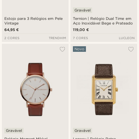
Gravável
Estojo para 3 Relógios em Pele
Ternion | Relógio Dual Time em
Vintage
Aço Inoxidável Bege e Prateado
64,95 €
119,00 €
2 CORES
TRENDHIM
7 CORES
LUCLEON
Novo
Gravável
Gravável
Relógio Moment Mikkel
Legacy | Relógio Retro