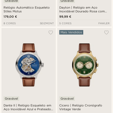
Gravável
Gravável
Relógio Automático Esqueleto
Dayton | Relógio em Aço
Stiles Motus
Inoxidável Dourado Rosa com
Mostrador Cinza Texturizado
179,00 €
99,99 €
8 CORES
SEIZMONT
5 CORES
FAWLER
Mais Vendidos
Gravável
Gravável
Dante II | Relógio Esqueleto em
Cicero | Relógio Cronógrafo
Aço Inoxidável Azul e Prateado
Vintage Verde
com Pulseira em Pele