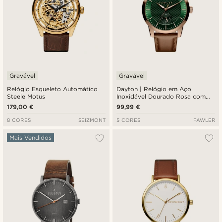
Gravável
Gravável
Relógio Esqueleto Automático
Dayton | Relógio em Aço
Steele Motus
Inoxidável Dourado Rosa com
Mostrador Verde Texturizado
179,00 €
99,99 €
8 CORES
SEIZMONT
5 CORES
FAWLER
Mais Vendidos