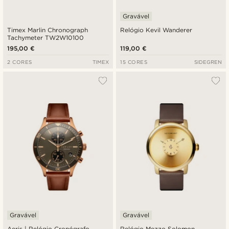
Gravável
Timex Marlin Chronograph
Relógio Kevil Wanderer
Tachymeter TW2W10100
195,00 €
119,00 €
2 CORES
TIMEX
15 CORES
SIDEGREN
Gravável
Gravável
Aeris | Relógio Cronógrafo
Relógio Mezzo Solomon