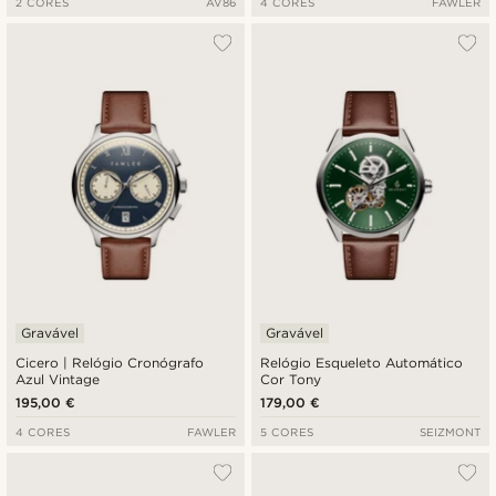
2 CORES
AV86
4 CORES
FAWLER
Gravável
Gravável
Cicero | Relógio Cronógrafo
Relógio Esqueleto Automático
Azul Vintage
Cor Tony
195,00 €
179,00 €
4 CORES
FAWLER
5 CORES
SEIZMONT