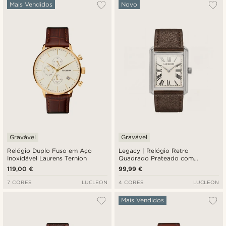
Mais vendidos
Mais Vendidos
Novo
Novidades
Preço mais baixo
Preço mais alto
Gravável
Gravável
Relógio Duplo Fuso em Aço
Legacy | Relógio Retro
Inoxidável Laurens Ternion
Quadrado Prateado com
Mostrador Romano Creme e
119,00 €
99,99 €
Pulseira em Pele Castanha-
escura
7 CORES
LUCLEON
4 CORES
LUCLEON
Mais Vendidos