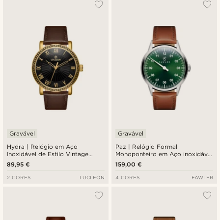
Gravável
Gravável
Hydra | Relógio em Aço
Paz | Relógio Formal
Inoxidável de Estilo Vintage
Monoponteiro em Aço inoxidável
Castanho
Verde
89,95 €
159,00 €
2 CORES
LUCLEON
4 CORES
FAWLER