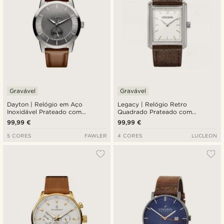
Gravável
Gravável
Dayton | Relógio em Aço
Legacy | Relógio Retro
Inoxidável Prateado com
Quadrado Prateado com
Mostrador Cinza Texturizado
Mostrador Branco e Pulseira em
99,99 €
99,99 €
Pele Castanha-escura
5 CORES
FAWLER
4 CORES
LUCLEON