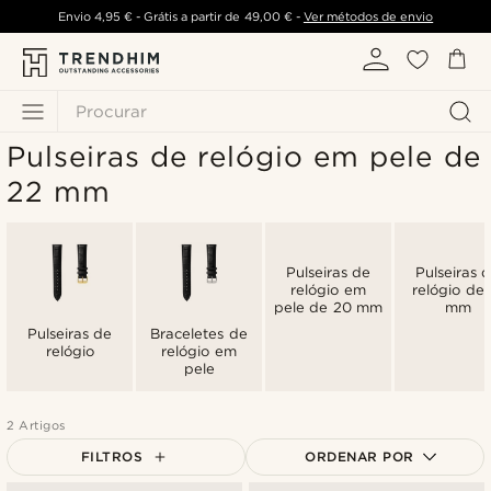
Envio
4,95 €
- Grátis a partir de
49,00 €
-
Ver métodos de envio
Procurar
Pulseiras de relógio em pele de
22 mm
Pulseiras de
Pulseiras 
relógio em
relógio de 
pele de 20 mm
mm
Pulseiras de
Braceletes de
relógio
relógio em
pele
2 Artigos
FILTROS
ORDENAR POR