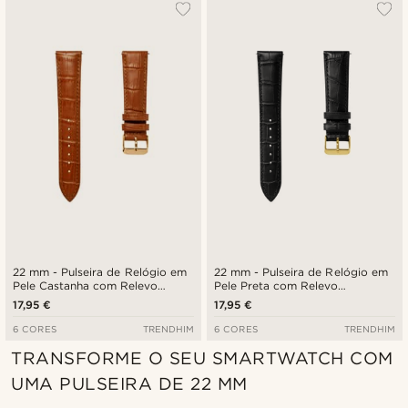
Mais vendidos
Novidades
Preço mais baixo
Preço mais alto
22 mm - Pulseira de Relógio em
22 mm - Pulseira de Relógio em
Pele Castanha com Relevo
Pele Preta com Relevo
Crocodilo e Fivela Dourada -
Crocodilo e Fivela Dourada -
17,95 €
17,95 €
Libertação Rápida
Libertação Rápida
6 CORES
TRENDHIM
6 CORES
TRENDHIM
TRANSFORME O SEU SMARTWATCH COM
UMA PULSEIRA DE 22 MM