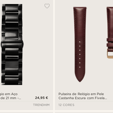
ógio em Aço
Pulseira de Relógio em Pele
24,95 €
 de 21 mm -
Castanha Escura com Fivela
da
Rosa Dourado de 21 mm -
TRENDHIM
12 CORES
Libertação Rápida