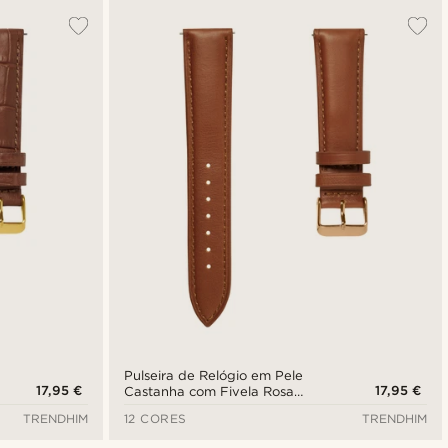
Pulseira de Relógio em Pele
17,95 €
17,95 €
Castanha com Fivela Rosa
Dourado de 21 mm - Libertação
TRENDHIM
12 CORES
TRENDHIM
Rápida