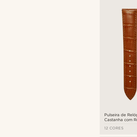
Pulseira de Reló
Castanha com Re
e Fivela Rosa D
12 CORES
mm - Libertação