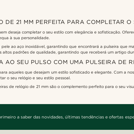
 DE 21 MM PERFEITA PARA COMPLETAR O 
em deseja completar o seu estilo com elegância e sofisticação. Ofer
equa à sua personalidade.
 pele ao aço inoxidável, garantindo que encontrará a pulseira que mai
is altos padrões de qualidade, garantindo que receberá um artigo du
A AO SEU PULSO COM UMA PULSEIRA DE R
 para aqueles que desejam um estilo sofisticado e elegante. Com a no
r o seu relógio e seu estilo pessoal.
seiras de relógio de 21 mm são o complemento perfeito para o seu vis
primeiro a saber das novidades, últimas tendências e ofertas espe