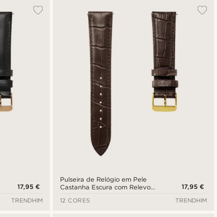
Pulseira de Relógio em Pele
17,95 €
17,95 €
Castanha Escura com Relevo
Crocodilo e Fivela Dourada de
TRENDHIM
12 CORES
TRENDHIM
21 mm - Libertação Rápida