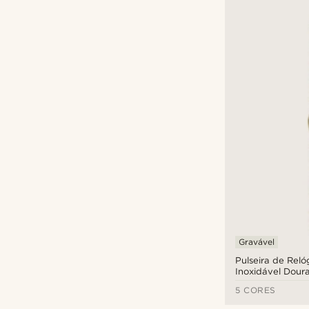
Gravável
Pulseira de Rel
Inoxidável Dour
Libertação Rápi
5 CORES