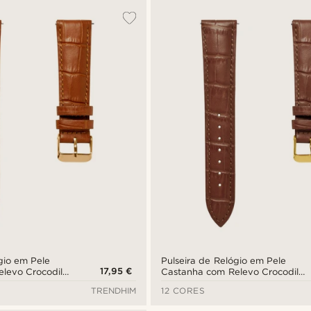
gio em Pele
Pulseira de Relógio em Pele
17,95 €
levo Crocodilo
Castanha com Relevo Crocodilo
ourada de 21
e Fivela Dourada de 21 mm -
TRENDHIM
12 CORES
 Rápida
Libertação Rápida