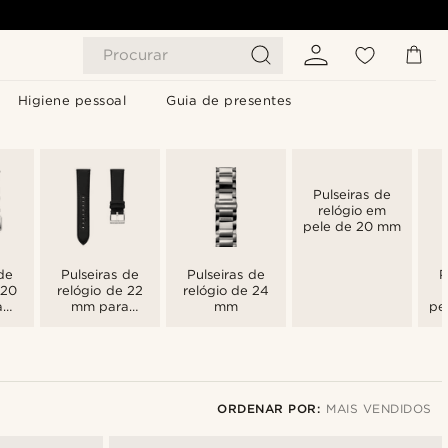
Procurar
Higiene pessoal
Guia de presentes
Pulseiras de
relógio em
pele de 20 mm
de
Pulseiras de
Pulseiras de
P
 20
relógio de 22
relógio de 24
a
mm para
mm
pe
homem
ORDENAR POR:
MAIS VENDIDOS