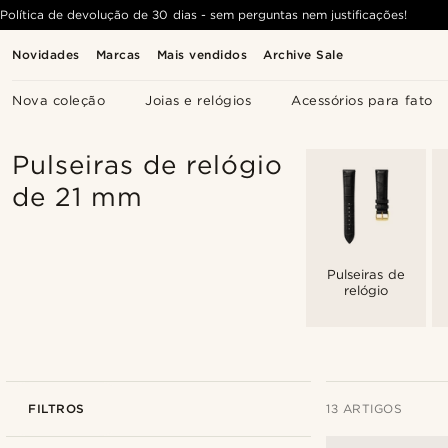
Política de devolução de 30 dias - sem perguntas nem justificações!
Novidades
Marcas
Mais vendidos
Archive Sale
Nova coleção
Joias e relógios
Acessórios para fato
Pulseiras de relógio
de 21 mm
Pulseiras de
relógio
FILTROS
13 ARTIGOS