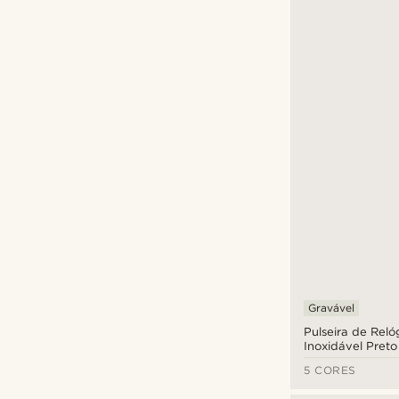
Gravável
(2)
Gravável
Pulseira de Rel
Inoxidável Preto
Libertação Rápi
5 CORES