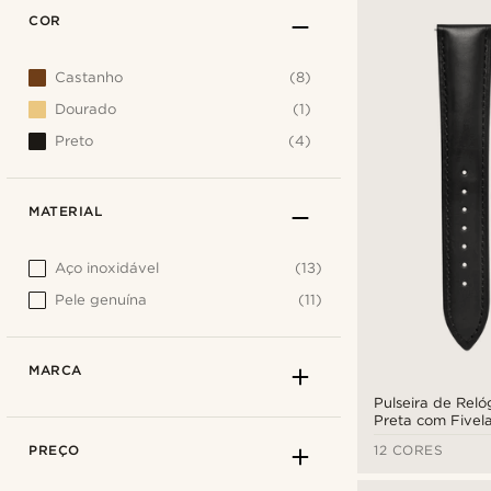
COR
Castanho
(8)
Dourado
(1)
Preto
(4)
MATERIAL
Aço inoxidável
(13)
Pele genuína
(11)
MARCA
Pulseira de Reló
Preta com Fivela
mm - Libertação
PREÇO
12 CORES