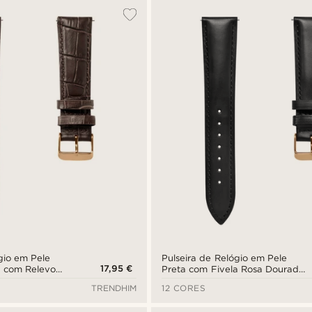
gio em Pele
Pulseira de Relógio em Pele
17,95 €
a com Relevo
Preta com Fivela Rosa Dourado
la Rosa
de 21 mm - Libertação Rápida
TRENDHIM
12 CORES
m - Libertação