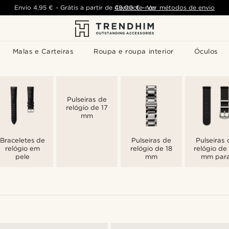
Envio
4,95 €
-
Grátis a partir de
Contacte-nos
49,00 €
-
Ver métodos de envio
Malas e Carteiras
Roupa e roupa interior
Óculos
Pulseiras de
relógio de 17
mm
Braceletes de
Pulseiras de
Pulseiras 
relógio em
relógio de 18
relógio de
pele
mm
mm par
homem