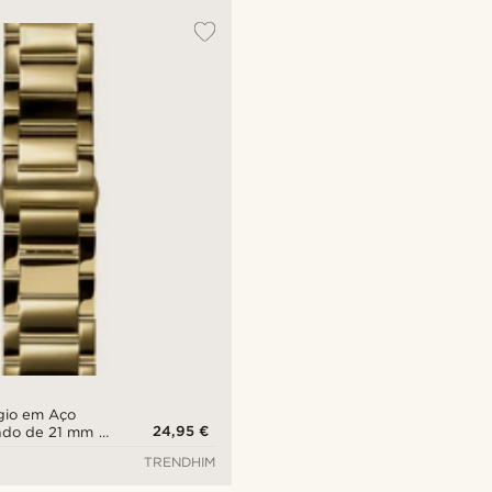
ógio em Aço
24,95 €
ado de 21 mm -
da
TRENDHIM