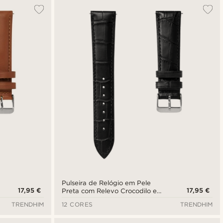
Mais vendidos
Novidades
Preço mais baixo
Preço mais alto
Pulseira de Relógio em Pele
17,95 €
17,95 €
Preta com Relevo Crocodilo e
Fivela Prateada de 21 mm -
TRENDHIM
12 CORES
TRENDHIM
Libertação Rápida