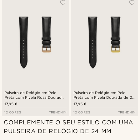
Pulseira de Relógio em Pele
Pulseira de Relógio em Pele
Preta com Fivela Rosa Dourado
Preta com Fivela Dourada de 24
de 24 mm - Libertação Rápida
mm - Libertação Rápida
17,95 €
17,95 €
12 CORES
TRENDHIM
12 CORES
TRENDHIM
COMPLEMENTE O SEU ESTILO COM UMA
PULSEIRA DE RELÓGIO DE 24 MM