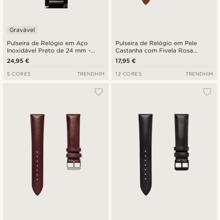
Gravável
Pulseira de Relógio em Aço
Pulseira de Relógio em Pele
Inoxidável Preto de 24 mm -
Castanha com Fivela Rosa
Libertação Rápida
Dourado de 24 mm - Libertação
24,95 €
17,95 €
Rápida
5 CORES
TRENDHIM
12 CORES
TRENDHIM