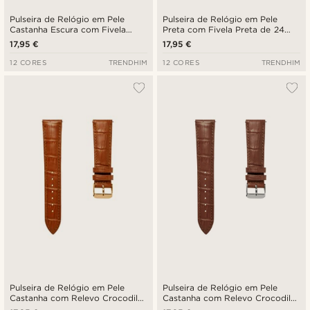
Pulseira de Relógio em Pele
Pulseira de Relógio em Pele
Castanha Escura com Fivela
Preta com Fivela Preta de 24
Prateada de 24 mm - Libertação
mm - Libertação Rápida
17,95 €
17,95 €
Rápida
12 CORES
TRENDHIM
12 CORES
TRENDHIM
Pulseira de Relógio em Pele
Pulseira de Relógio em Pele
Castanha com Relevo Crocodilo
Castanha com Relevo Crocodilo
e Fivela Rosa Dourado de 24
e Fivela Prateada de 24 mm -