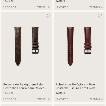
17,95 €
17,95 €
mm - Libertação Rápida
Libertação Rápida
12 CORES
TRENDHIM
12 CORES
TRENDHIM
Pulseira de Relógio em Pele
Pulseira de Relógio em Pele
Castanha Escura com Relevo
Castanha Escura com Fivela
Crocodilo e Fivela Preta de 24
Preta de 24 mm - Libertação
17,95 €
17,95 €
mm - Libertação Rápida
Rápida
12 CORES
TRENDHIM
12 CORES
TRENDHIM