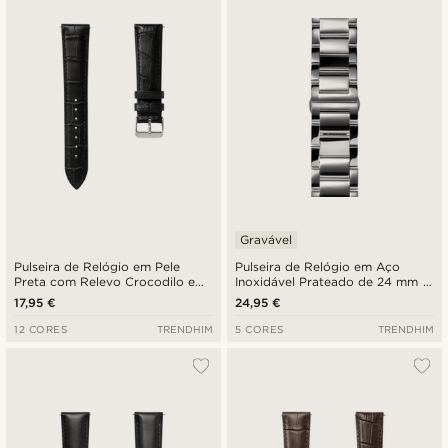
Novidades
Preço mais baixo
Preço mais alto
Gravável
Pulseira de Relógio em Pele
Pulseira de Relógio em Aço
Preta com Relevo Crocodilo e
Inoxidável Prateado de 24 mm -
Fivela Prateada de 24 mm -
Libertação Rápida
17,95 €
24,95 €
Libertação Rápida
12 CORES
TRENDHIM
5 CORES
TRENDHIM