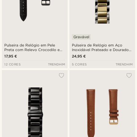
Gravável
Pulseira de Relógio em Pele
Pulseira de Relógio em Aço
Preta com Relevo Crocodilo e
Inoxidável Prateado e Dourado
Fivela Preta de 24 mm -
de 24 mm - Libertação Rápida
17,95 €
24,95 €
Libertação Rápida
12 CORES
TRENDHIM
5 CORES
TRENDHIM