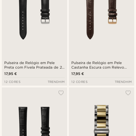
Pulseira de Relógio em Pele
Pulseira de Relógio em Pele
Preta com Fivela Prateada de 24
Castanha Escura com Relevo
mm - Libertação Rápida
Crocodilo e Fivela Rosa
17,95 €
17,95 €
Dourado de 24 mm - Libertação
Rápida
12 CORES
TRENDHIM
12 CORES
TRENDHIM