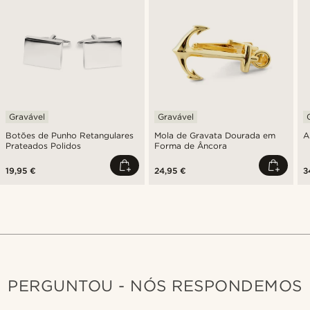
Gravável
Gravável
Botões de Punho Retangulares
Mola de Gravata Dourada em
A
Prateados Polidos
Forma de Âncora
19,95 €
24,95 €
3
PERGUNTOU - NÓS RESPONDEMOS