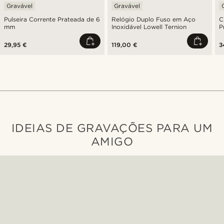
Gravável
Gravável
Pulseira Corrente Prateada de 6
Relógio Duplo Fuso em Aço
C
mm
Inoxidável Lowell Ternion
P
29,95 €
119,00 €
3
IDEIAS DE GRAVAÇÕES PARA UM
AMIGO