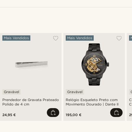
Mais Vendidos
Mais Vendidos
Gravável
Gravável
Prendedor de Gravata Prateado
Relógio Esqueleto Preto com
C
Polido de 4 cm
Movimento Dourado | Dante II
C
24,95 €
195,00 €
2