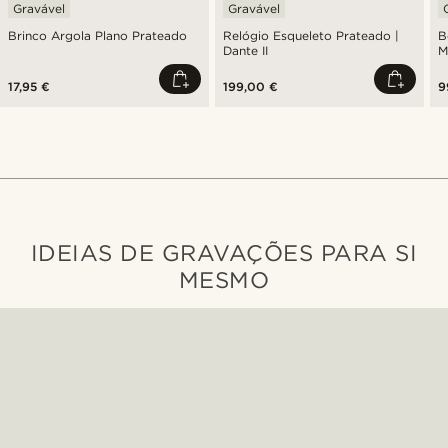
Gravável
Gravável
Brinco Argola Plano Prateado
Relógio Esqueleto Prateado |
B
Dante II
M
17,95 €
199,00 €
9
IDEIAS DE GRAVAÇÕES PARA SI
MESMO