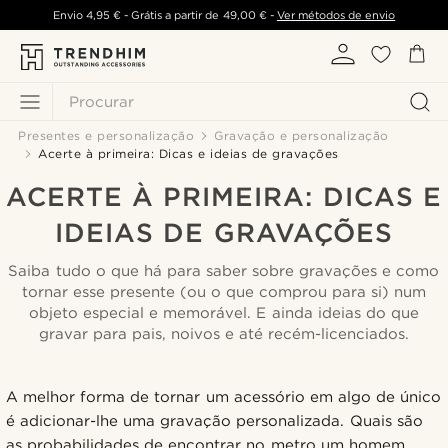
Envio
4,95 €
- Grátis a partir de
49,00 €
-
Ver métodos de envio
Procurar
Presentes e personalização
Gravação e personalização
Acerte à primeira: Dicas e ideias de gravações
ACERTE À PRIMEIRA: DICAS E
IDEIAS DE GRAVAÇÕES
Saiba tudo o que há para saber sobre gravações e como
tornar esse presente (ou o que comprou para si) num
objeto especial e memorável. E ainda ideias do que
gravar para pais, noivos e até recém-licenciados.
A melhor forma de tornar um acessório em algo de único
é adicionar-lhe uma gravação personalizada. Quais são
as probabilidades de encontrar no metro um homem