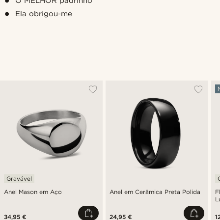
O MELHOR padrinho
Ela obrigou-me
Gravável
Anel Mason em Aço
Anel em Cerâmica Preta Polida
F
L
34,95 €
24,95 €
1