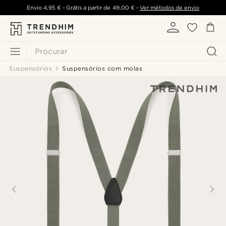
Envio
4,95 €
- Grátis a partir de
49,00 €
-
Ver métodos de envio
Procurar
Suspensórios
Suspensórios com molas