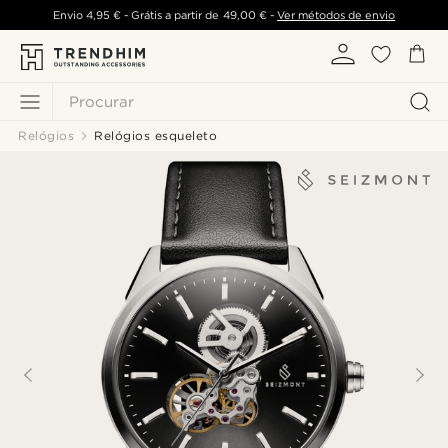
Envio
4,95 €
- Grátis a partir de
49,00 €
-
Ver métodos de envio
Procurar
Relógios
Relógios esqueleto