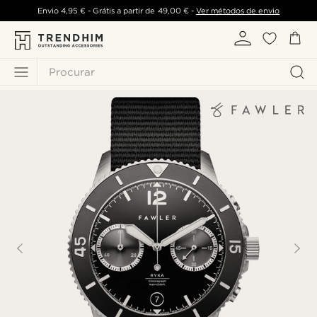
Envio
4,95 €
- Grátis a partir de
49,00 €
-
Ver métodos de envio
Procurar