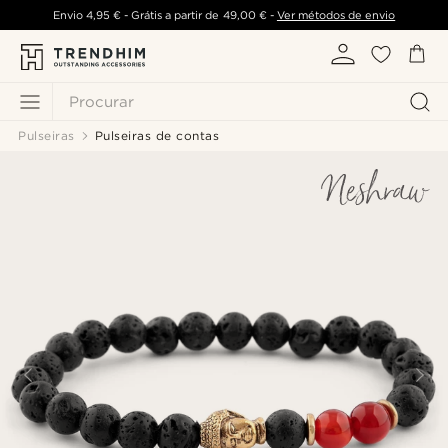
Envio
4,95 €
- Grátis a partir de
49,00 €
-
Ver métodos de envio
Procurar
Pulseiras
Pulseiras de contas