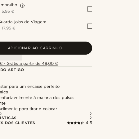
Embrulho
+
5,95 €
Guarda-joias de Viagem
+
17,95 €
ADICIONAR AO CARRINHO
€ - Grátis a partir de 49,00 €
 DO ARTIGO
ustar para um encaixe perfeito
nico
onfortavelmente à maioria dos pulsos
nte
acilmente para tirar e colocar
O
ÍSTICAS
ES DOS CLIENTES
4.5