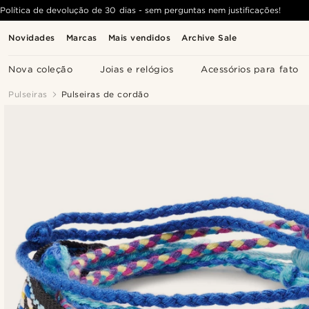
Política de devolução de 30 dias - sem perguntas nem justificações!
Novidades
Marcas
Mais vendidos
Archive Sale
Nova coleção
Joias e relógios
Acessórios para fato
Pulseiras
Pulseiras de cordão