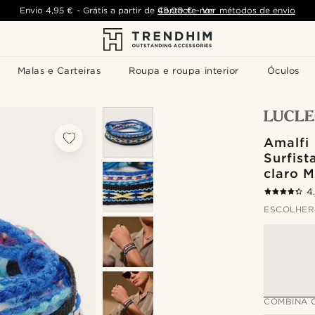
Envio
4,95 €
-
Grátis a partir de
Contacte-nos
49,00 €
-
Ver métodos de envio
Malas e Carteiras
Roupa e roupa interior
Óculos
Amalfi 
Surfist
claro M
4
ESCOLHER
COMBINA 