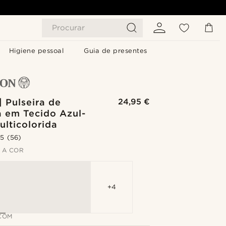
Procurar
Higiene pessoal
Guia de presentes
| Pulseira de
24,95 €
a em Tecido Azul-
ulticolorida
.5
(56)
 A COR
+4
COM