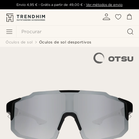
Envio
4,95 €
- Grátis a partir de
49,00 €
-
Ver métodos de envio
Procurar
Óculos de sol
Óculos de sol desportivos