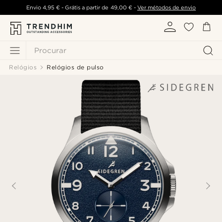
Envio
4,95 €
- Grátis a partir de
49,00 €
-
Ver métodos de envio
Procurar
Relógios
Relógios de pulso