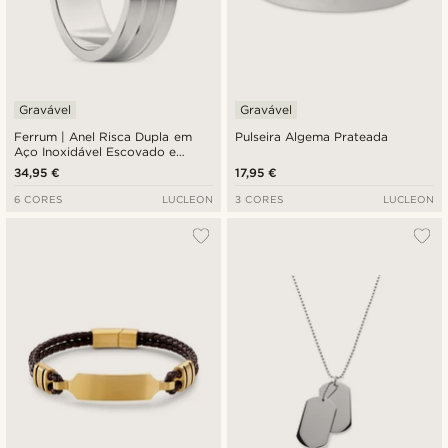
Gravável
Gravável
Ferrum | Anel Risca Dupla em
Pulseira Algema Prateada
Aço Inoxidável Escovado e
Polido Prateado de 8 mm
34,95 €
17,95 €
6 CORES
LUCLEON
3 CORES
LUCLEON