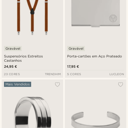
Gravável
Gravável
Suspensórios Estreitos
Porta-cartões em Aço Prateado
Castanhos
24,95 €
17,95 €
23 CORES
TRENDHIM
5 CORES
LUCLEON
Mais Vendidos