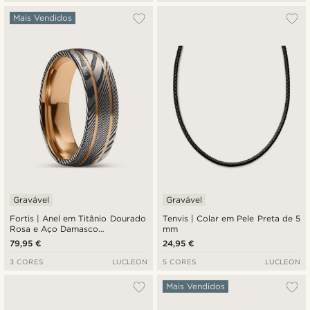
Mais Vendidos
Gravável
Gravável
Fortis | Anel em Titânio Dourado
Tenvis | Colar em Pele Preta de 5
Rosa e Aço Damasco
mm
Duplamente Estriado Prateado e
79,95 €
24,95 €
Cinza Escuro 7 mm
3 CORES
LUCLEON
5 CORES
LUCLEON
Mais Vendidos