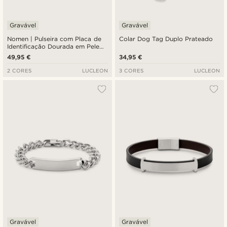
Gravável
Gravável
Nomen | Pulseira com Placa de
Colar Dog Tag Duplo Prateado
Identificação Dourada em Pele
Castanha
49,95 €
34,95 €
2 CORES
LUCLEON
3 CORES
LUCLEON
Gravável
Gravável