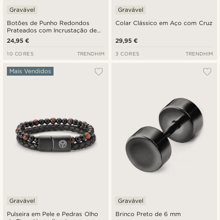
Gravável
Gravável
Botões de Punho Redondos
Colar Clássico em Aço com Cruz
Prateados com Incrustação de
Ónix
24,95 €
29,95 €
10 CORES
TRENDHIM
3 CORES
TRENDHIM
Mais Vendidos
Gravável
Gravável
Pulseira em Pele e Pedras Olho
Brinco Preto de 6 mm