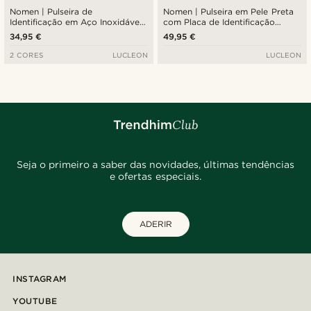
Nomen | Pulseira de
Nomen | Pulseira em Pele Preta
Identificação em Aço Inoxidável
com Placa de Identificação
Prateado de 10 mm
Prateada
34,95 €
49,95 €
2 CORES
LUCLEON
LUCLEON
Seja o primeiro a saber das novidades, últimas tendências
e ofertas especiais.
ADERIR
INSTAGRAM
YOUTUBE