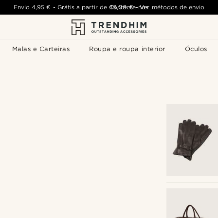
Envio
4,95 €
-
Grátis a partir de
Contacte-nos
49,00 €
-
Ver métodos de envio
Malas e Carteiras
Roupa e roupa interior
Óculos