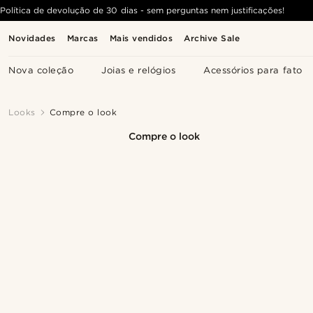
Política de devolução de 30 dias - sem perguntas nem justificações!
Novidades
Marcas
Mais vendidos
Archive Sale
Nova coleção
Joias e relógios
Acessórios para fato
Looks
Compre o look
Compre o look