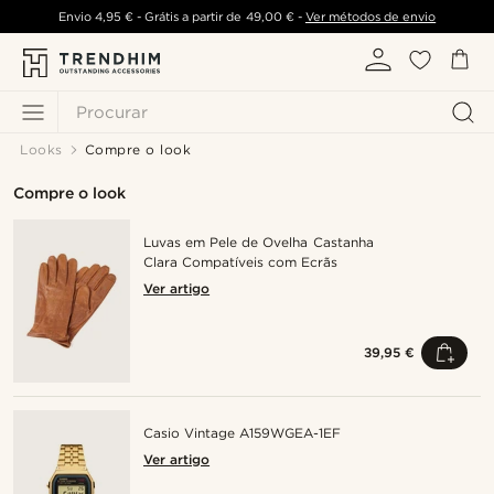
Envio
4,95 €
- Grátis a partir de
49,00 €
-
Ver métodos de envio
Procurar
Looks
Compre o look
Compre o look
Luvas em Pele de Ovelha Castanha
Clara Compatíveis com Ecrãs
Ver artigo
39,95 €
Casio Vintage A159WGEA-1EF
Ver artigo