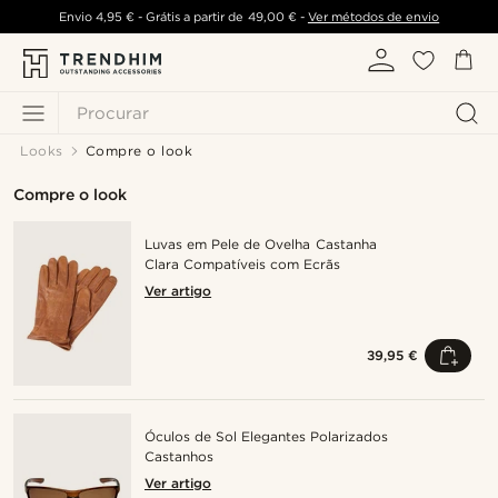
Envio
4,95 €
- Grátis a partir de
49,00 €
-
Ver métodos de envio
Procurar
Looks
Compre o look
Compre o look
Luvas em Pele de Ovelha Castanha
Clara Compatíveis com Ecrãs
Ver artigo
39,95 €
Óculos de Sol Elegantes Polarizados
Castanhos
Ver artigo