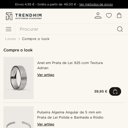
Envio
4,95 €
- Grátis a partir de
49,00 €
-
Ver métodos de envio
Procurar
Looks
Compre o look
Compre o look
Anel em Prata de Lei 925 com Textura
Adrian
Ver artigo
59,95 €
Pulseira Algema Angular de 5 mm em
Prata de Lei Polida e Banhada a Ródio
Ver artigo