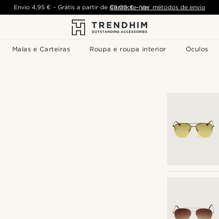
Envio
4,95 €
-
Grátis a partir de
Contacte-nos
49,00 €
-
Ver métodos de envio
Malas e Carteiras
Roupa e roupa interior
Óculos