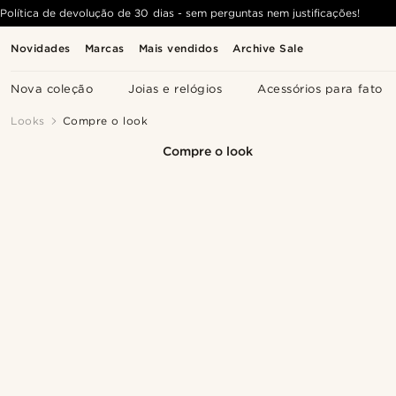
Política de devolução de 30 dias - sem perguntas nem justificações!
Novidades
Marcas
Mais vendidos
Archive Sale
Nova coleção
Joias e relógios
Acessórios para fato
Looks
Compre o look
Compre o look