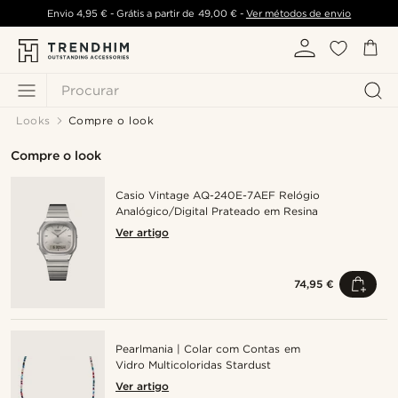
Envio
4,95 €
- Grátis a partir de
49,00 €
-
Ver métodos de envio
Procurar
Looks
Compre o look
Compre o look
Casio Vintage AQ-240E-7AEF Relógio
Analógico/Digital Prateado em Resina
Ver artigo
74,95 €
Pearlmania | Colar com Contas em
Vidro Multicoloridas Stardust
Ver artigo