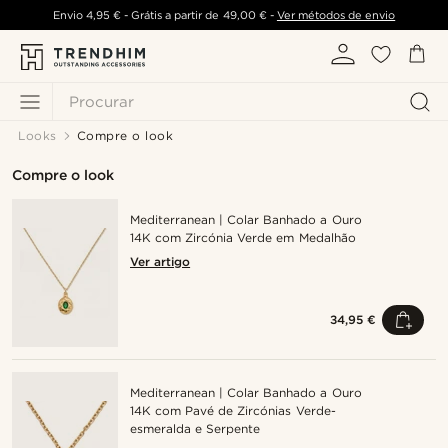
Envio
4,95 €
- Grátis a partir de
49,00 €
-
Ver métodos de envio
Procurar
Looks
Compre o look
Compre o look
Mediterranean | Colar Banhado a Ouro
14K com Zircónia Verde em Medalhão
Ver artigo
34,95 €
Mediterranean | Colar Banhado a Ouro
14K com Pavé de Zircónias Verde-
esmeralda e Serpente