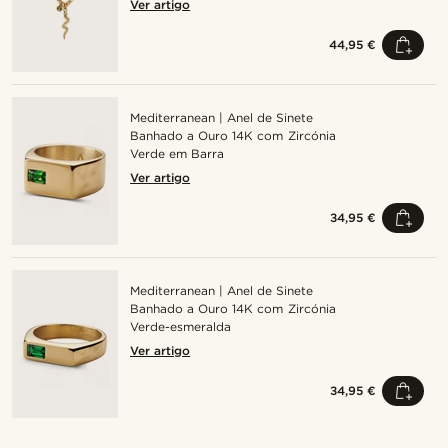
Ver artigo
44,95 €
Mediterranean | Anel de Sinete
Banhado a Ouro 14K com Zircónia
Verde em Barra
Ver artigo
34,95 €
Mediterranean | Anel de Sinete
Banhado a Ouro 14K com Zircónia
Verde-esmeralda
Ver artigo
34,95 €
Compre o look
Com