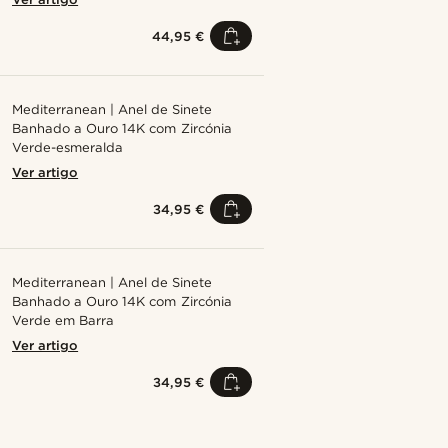
44,95 €
Mediterranean | Anel de Sinete
Banhado a Ouro 14K com Zircónia
Verde-esmeralda
Ver artigo
34,95 €
Mediterranean | Anel de Sinete
Banhado a Ouro 14K com Zircónia
Verde em Barra
Ver artigo
34,95 €
Compre o look
Compre o 