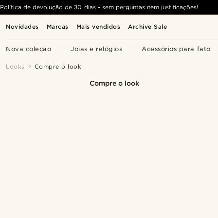
Política de devolução de 30 dias - sem perguntas nem justificações!
Novidades
Marcas
Mais vendidos
Archive Sale
Nova coleção
Joias e relógios
Acessórios para fato
Looks
Compre o look
Compre o look