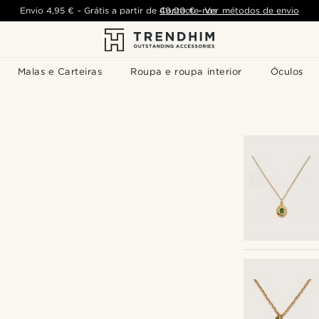
Envio
4,95 €
-
Grátis a partir de
Contacte-nos
49,00 €
-
Ver métodos de envio
Malas e Carteiras
Roupa e roupa interior
Óculos