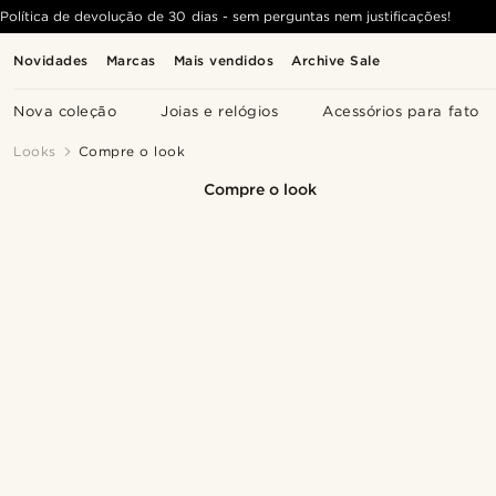
Política de devolução de 30 dias - sem perguntas nem justificações!
Novidades
Marcas
Mais vendidos
Archive Sale
Nova coleção
Joias e relógios
Acessórios para fato
Looks
Compre o look
Compre o look