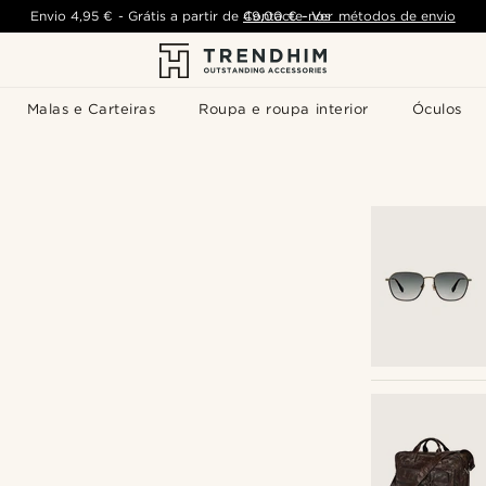
Envio
4,95 €
-
Grátis a partir de
Contacte-nos
49,00 €
-
Ver métodos de envio
Malas e Carteiras
Roupa e roupa interior
Óculos