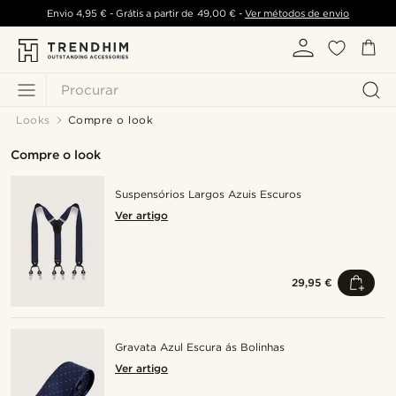
Envio
4,95 €
- Grátis a partir de
49,00 €
-
Ver métodos de envio
Procurar
Looks
Compre o look
Compre o look
Suspensórios Largos Azuis Escuros
Ver artigo
29,95 €
Gravata Azul Escura ás Bolinhas
Ver artigo