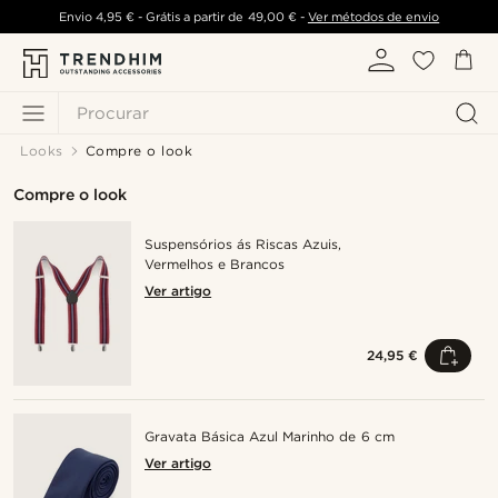
Envio
4,95 €
- Grátis a partir de
49,00 €
-
Ver métodos de envio
Procurar
Looks
Compre o look
Compre o look
Suspensórios ás Riscas Azuis,
Vermelhos e Brancos
Ver artigo
24,95 €
Gravata Básica Azul Marinho de 6 cm
Ver artigo