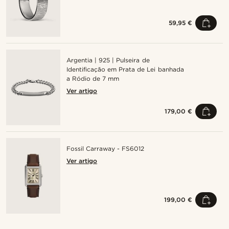
59,95 €
Argentia | 925 | Pulseira de
Identificação em Prata de Lei banhada
a Ródio de 7 mm
Ver artigo
179,00 €
Fossil Carraway - FS6012
Ver artigo
199,00 €
Compre o look
Compre o look
Compre o look
Compre o look