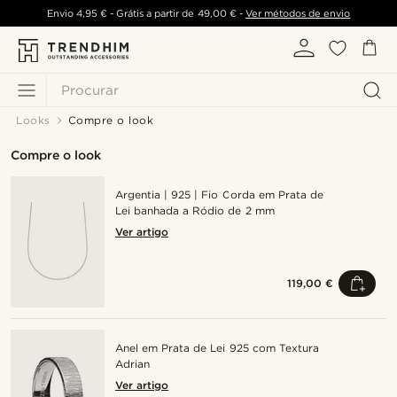
Envio
4,95 €
- Grátis a partir de
49,00 €
-
Ver métodos de envio
Procurar
Looks
Compre o look
Compre o look
Argentia | 925 | Fio Corda em Prata de
Lei banhada a Ródio de 2 mm
Ver artigo
119,00 €
Anel em Prata de Lei 925 com Textura
Adrian
Ver artigo