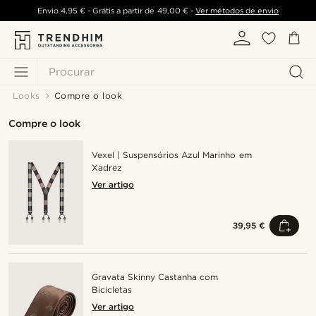
Envio
4,95 €
- Grátis a partir de
49,00 €
-
Ver métodos de envio
Procurar
Looks
Compre o look
Compre o look
Vexel | Suspensórios Azul Marinho em
Xadrez
Ver artigo
39,95 €
Gravata Skinny Castanha com
Bicicletas
Ver artigo