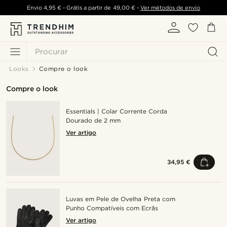
Envio
4,95 €
- Grátis a partir de
49,00 €
-
Ver métodos de envio
Procurar
Looks
Compre o look
Compre o look
Essentials | Colar Corrente Corda
Dourado de 2 mm
Ver artigo
34,95 €
Luvas em Pele de Ovelha Preta com
Punho Compatíveis com Ecrãs
Ver artigo