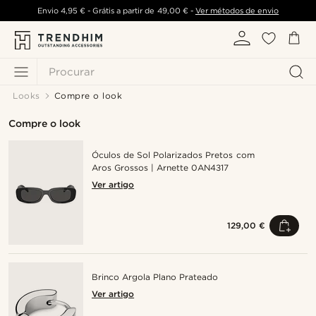
Envio
4,95 €
- Grátis a partir de
49,00 €
-
Ver métodos de envio
Procurar
Looks
Compre o look
Compre o look
Óculos de Sol Polarizados Pretos com
Aros Grossos | Arnette 0AN4317
Ver artigo
129,00 €
Brinco Argola Plano Prateado
Ver artigo