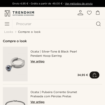
Envio
4,95 €
- Grátis a partir de
49,00 €
-
Ver métodos de envio
Procurar
Looks
Compre o look
Compre o look
Ocata | Silver-Tone & Black Pearl
Pendant Hoop Earring
Ver artigo
34,95 €
Ocata | Pulseira Corrente Grumet
Prateada com Pérolas Pretas
Ver artigo