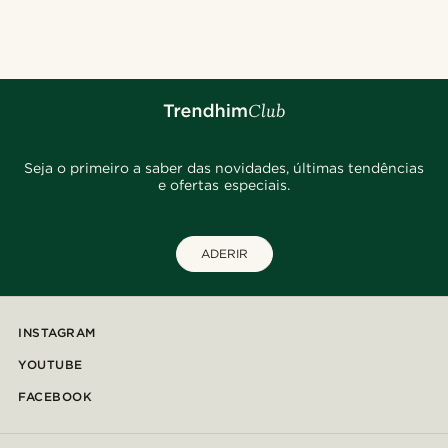
@christophercharles
@Olivergeorgems
@jaimedeelgado
@jaimedeelgado
@christophercharles
@heherayan_
@osama.al.naser
@daniigarciia01
Seja o primeiro a saber das novidades, últimas tendências
e ofertas especiais.
ADERIR
INSTAGRAM
YOUTUBE
FACEBOOK