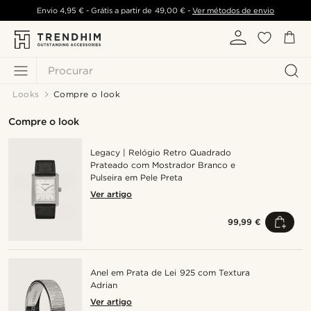
Envio
4,95 €
- Grátis a partir de
49,00 €
-
Ver métodos de envio
Procurar
Looks
Compre o look
Compre o look
Legacy | Relógio Retro Quadrado
Prateado com Mostrador Branco e
Pulseira em Pele Preta
Ver artigo
99,99 €
Anel em Prata de Lei 925 com Textura
Adrian
Ver artigo