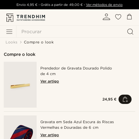
Envio
4,95 €
- Grátis a partir de
49,00 €
-
Ver métodos de envio
Procurar
Looks
Compre o look
Compre o look
Prendedor de Gravata Dourado Polido
de 4 cm
Ver artigo
24,95 €
Gravata em Seda Azul Escura ás Riscas
Vermelhas e Douradas de 6 cm
Ver artigo