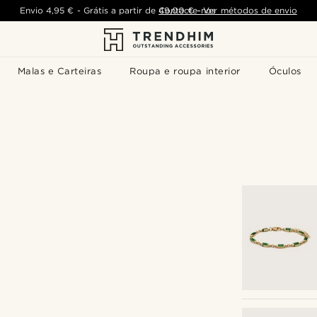
Envio
4,95 €
-
Grátis a partir de
Contacte-nos
49,00 €
-
Ver métodos de envio
Malas e Carteiras
Roupa e roupa interior
Óculos