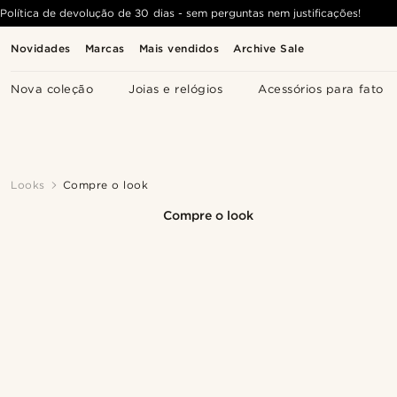
Política de devolução de 30 dias - sem perguntas nem justificações!
Novidades
Marcas
Mais vendidos
Archive Sale
Nova coleção
Joias e relógios
Acessórios para fato
Looks
Compre o look
Compre o look